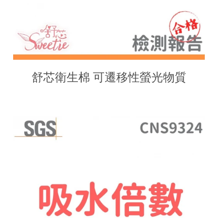
舒芯衛生棉 可遷移性螢光物質