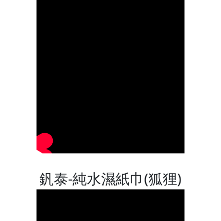
釩泰-純水濕紙巾(狐狸)