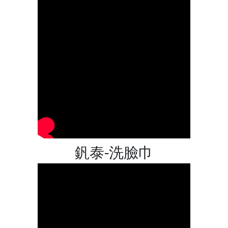
釩泰-洗臉巾