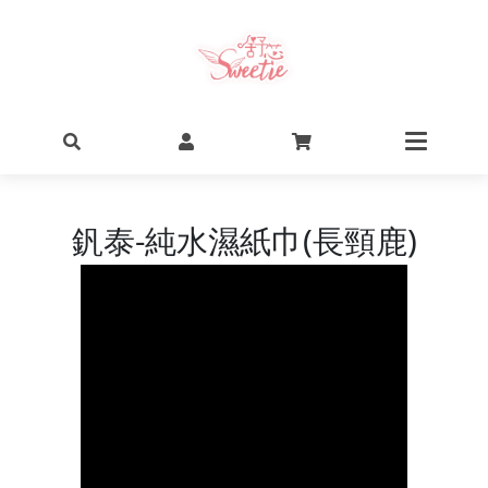
釩泰-純水濕紙巾(長頸鹿)