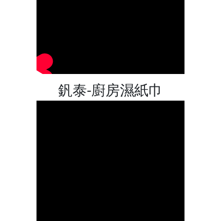
釩泰-廚房濕紙巾