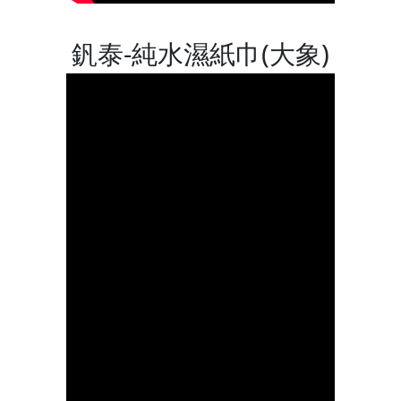
釩泰-純水濕紙巾(大象)