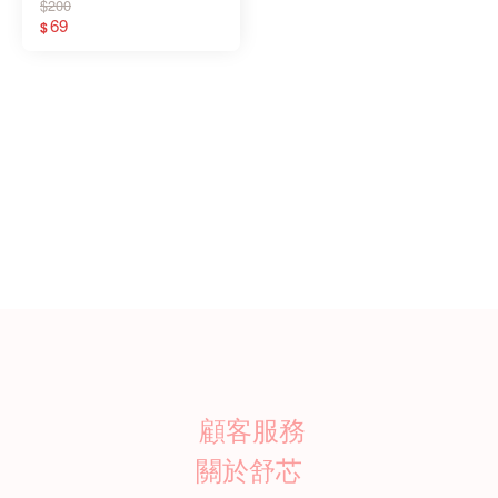
入/盒
$200
69
$
顧客服務
關於舒芯